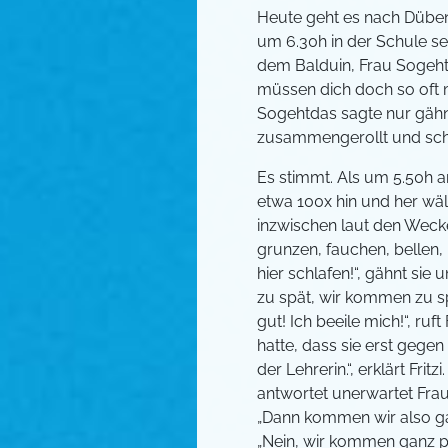
Heute geht es nach Dübendor
um 6.30h in der Schule sei
dem Balduin, Frau Sogehtda
müssen dich doch so oft m
Sogehtdas sagte nur gähnen
zusammengerollt und schli
Es stimmt. Als um 5.50h a
etwa 100x hin und her wälz
inzwischen laut den Wecke
grunzen, fauchen, bellen, 
hier schlafen!“, gähnt si
zu spät, wir kommen zu spä
gut! Ich beeile mich!“, ruft
hatte, dass sie erst geg
der Lehrerin.“, erklärt Frit
antwortet unerwartet Frau S
„Dann kommen wir also gar n
„Nein, wir kommen ganz pünk