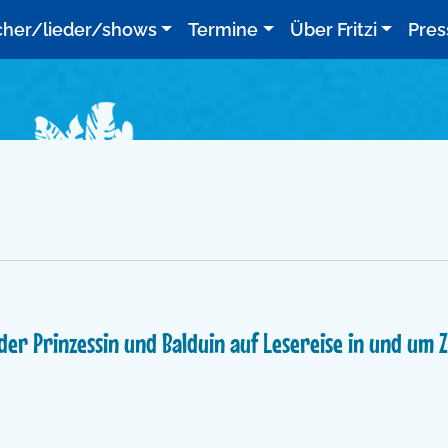
cher/lieder/shows
Termine
Über Fritzi
Pres
 der Prinzessin und Balduin auf Lesereise in und um Zü