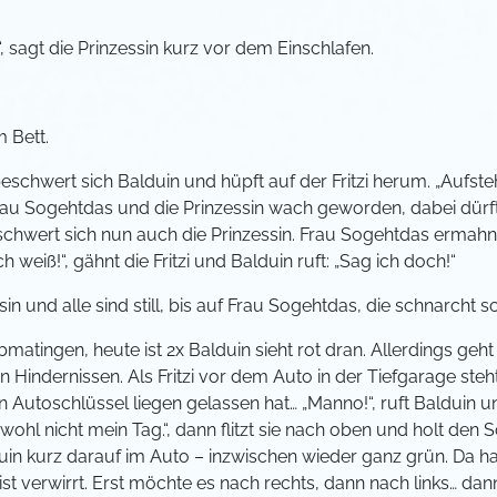
.“, sagt die Prinzessin kurz vor dem Einschlafen.
 Bett.
beschwert sich Balduin und hüpft auf der Fritzi herum. „Aufsteh
Frau Sogehtdas und die Prinzessin wach geworden, dabei dürf
chwert sich nun auch die Prinzessin. Frau Sogehtdas ermahnt Fr
Ich weiß!“, gähnt die Fritzi und Balduin ruft: „Sag ich doch!“
ssin und alle sind still, bis auf Frau Sogehtdas, die schnarcht 
matingen, heute ist 2x Balduin sieht rot dran. Allerdings geht
 Hindernissen. Als Fritzi vor dem Auto in der Tiefgarage steht
 Autoschlüssel liegen gelassen hat… „Manno!“, ruft Balduin und
t wohl nicht mein Tag.“, dann flitzt sie nach oben und holt den 
lduin kurz darauf im Auto – inzwischen wieder ganz grün. Da h
st verwirrt. Erst möchte es nach rechts, dann nach links… dan