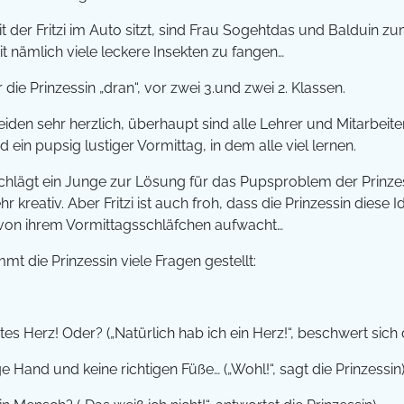
t der Fritzi im Auto sitzt, sind Frau Sogehtdas und Balduin z
t nämlich viele leckere Insekten zu fangen…
 die Prinzessin „dran“, vor zwei 3.und zwei 2. Klassen.
eiden sehr herzlich, überhaupt sind alle Lehrer und Mitarbeite
rd ein pupsig lustiger Vormittag, in dem alle viel lernen.
. schlägt ein Junge zur Lösung für das Pupsproblem der Prinze
ehr kreativ. Aber Fritzi ist auch froh, dass die Prinzessin die
 von ihrem Vormittagsschläfchen aufwacht…
t die Prinzessin viele Fragen gestellt:
es Herz! Oder? („Natürlich hab ich ein Herz!“, beschwert sich d
ge Hand und keine richtigen Füße… („Wohl!“, sagt die Prinzessin