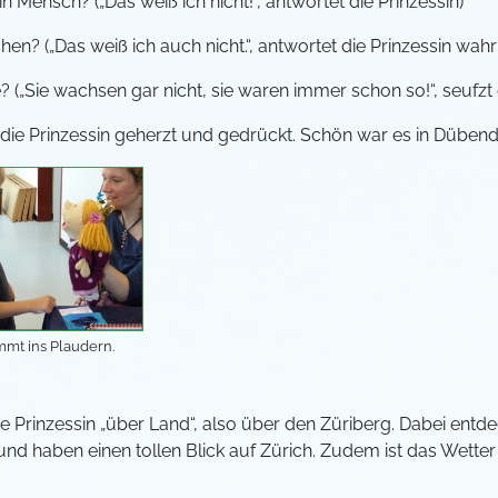
n Mensch? („Das weiß ich nicht!“, antwortet die Prinzessin)
en? („Das weiß ich auch nicht.“, antwortet die Prinzessin wah
(„Sie wachsen gar nicht, sie waren immer schon so!“, seufzt d
d die Prinzessin geherzt und gedrückt. Schön war es in Dübend
mt ins Plaudern.
ie Prinzessin „über Land“, also über den Züriberg. Dabei entd
nd haben einen tollen Blick auf Zürich. Zudem ist das Wetter 