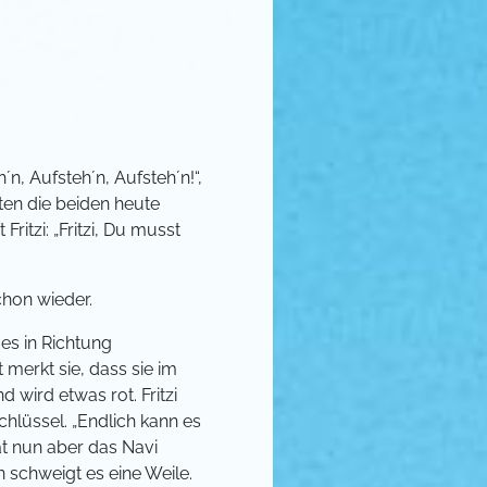
´n, Aufsteh´n, Aufsteh´n!“,
ten die beiden heute
itzi: „Fritzi, Du musst
schon wieder.
 es in Richtung
 merkt sie, dass sie im
 wird etwas rot. Fritzi
Schlüssel. „Endlich kann es
at nun aber das Navi
n schweigt es eine Weile.