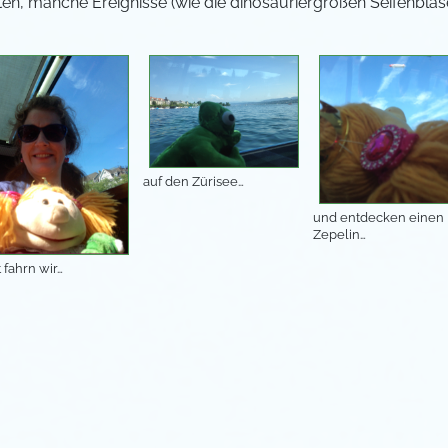
ten, manche Ereignisse (wie die dinosauriergroßen Seifenblas
auf den Zürisee…
und entdecken einen
Zepelin…
t fahrn wir…