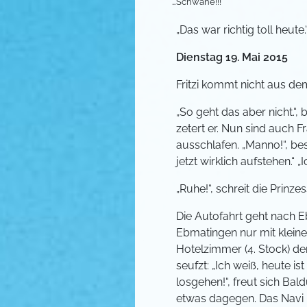
…Schwäne!!!
„Das war richtig toll heute
Dienstag 19. Mai 2015
Fritzi kommt nicht aus dem
„So geht das aber nicht.“, 
zetert er. Nun sind auch 
ausschlafen. „Manno!“, bes
jetzt wirklich aufstehen.“ „
„Ruhe!“, schreit die Prinze
Die Autofahrt geht nach Eb
Ebmatingen nur mit kleinen
Hotelzimmer (4. Stock) den
seufzt: „Ich weiß, heute is
losgehen!“, freut sich Ba
etwas dagegen. Das Navi i