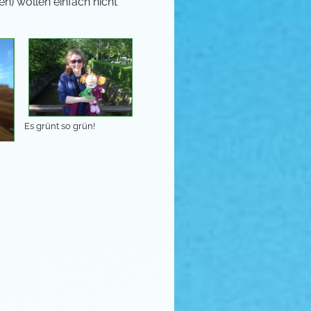
en) wollen einfach nicht
Es grünt so grün!