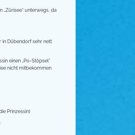
um „Zürisee“ unterwegs, da
r in Dübendorf sehr nett
ssin einen „Po-Stöpsel“
se Idee nicht mitbekommen
ie Prinzessin)
)