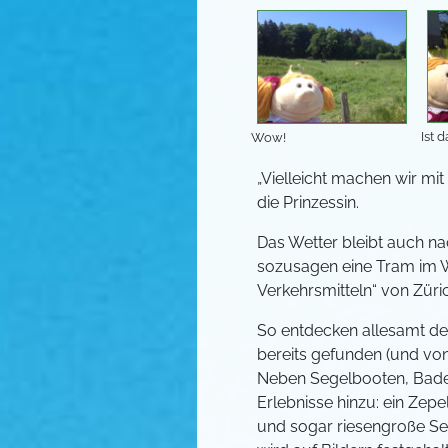
Ist 
Wow!
„Vielleicht machen wir mit
die Prinzessin.
Das Wetter bleibt auch nac
sozusagen eine Tram im Was
Verkehrsmitteln“ von Züri
So entdecken allesamt de
bereits gefunden (und von 
Neben Segelbooten, Bade
Erlebnisse hinzu: ein Zep
und sogar riesengroße Sei