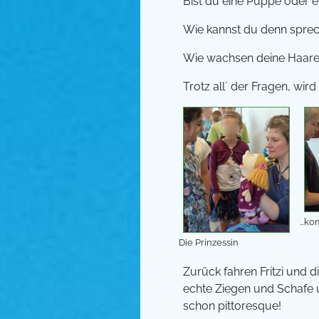
Bist du eine Puppe oder ei
Wie kannst du denn sprech
Wie wachsen deine Haare? 
Trotz all´ der Fragen, wir
…kom
Die Prinzessin
Zurück fahren Fritzi und d
echte Ziegen und Schafe u
schon pittoresque!