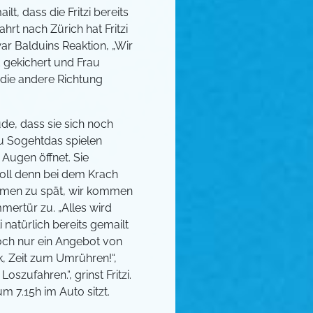
lt, dass die Fritzi bereits
hrt nach Zürich hat Fritzi
ar Balduins Reaktion, „Wir
 gekichert und Frau
n die andere Richtung
üde, dass sie sich noch
rau Sogehtdas spielen
Augen öffnet. Sie
 soll denn bei dem Krach
kommen zu spät, wir kommen
mmertür zu. „Alles wird
li natürlich bereits gemailt
och nur ein Angebot von
ick, Zeit zum Umrühren!“,
szufahren.“, grinst Fritzi.
um 7.15h im Auto sitzt.