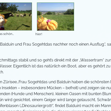
das schön…
hier!
 Balduin und Frau Sogehtdas nachher noch einen Ausflug.“, sagt F
hmittags stabil und so geht’s direkt mit der „Wassertram“ zum
ser. Eigentlich ist das natürlich ein Boot, aber es gehört zu
ch.
n Zürisee…Frau Sogehtdas und Balduin haben die schönsten
Insekten – insbesondere Mücken – befreit) und zeigen sie nun 
nden (Hunde und Menschen), kleinen Oasen mit bunten Bl
elin wird gesichtet, einem Geiger wird lange gelauscht, Sch
fenblasen („Dinosauriergroß!“, findet Balduin) macht ein Mann