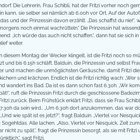
f. Die Lehrerin, Frau Schibli, hat der Fritzi vorher noch gemai
n kann, sie selber sei nämlich ab 6.00h vor Ort. Auf der Autofa
s und der Prinzessin davon erzählt. „Das schaffst du nie!“, w
orgens noch einmal wachrütteln.“ Die Prinzessin hat wissend
d: „Ich würde das auch nicht schaffen.“, dann hat sie sich i
ef weiter.
n diesem Montag der Wecker klingelt, ist die Fritzi noch so m
t und bis 6.15h schläft. Balduin, die Prinzessin und selbst F
r und machen die unmöglichsten Geräusche, damit Fritzi die 
kichern und krächzen. Endlich ist die Fritzi richtig wach: „Wer
e und wandert ins Bad. Da ist es dann schon fast 6.30h. „Wir 
t!“, ruft die Prinzessin Fritzi durch die geschlossene Badezi
 Fritzi zurück. Beim Frühstück erklärt Fritzi, dass sie Frau Schib
en 7.30h da sein wird… „Um 6.30h dort anzukommen, das war d
zi. „Und wie spät ist es jetzt?“, fragt Balduin. „Viertel vor Nesqu
ogehtdas. Alle lachen. „Also, Viertel vor Nesquick, Zeit zum Lo
icht zu spät.“, fragt die Prinzessin besorgt, als sie mit Fritzi 
tlich.“, sagt Fritzi.