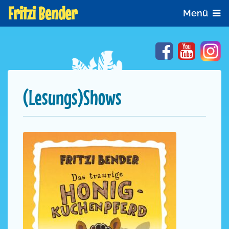
Fritzi Bender
Menü
Facebook
YouTube
In
(Lesungs)Shows