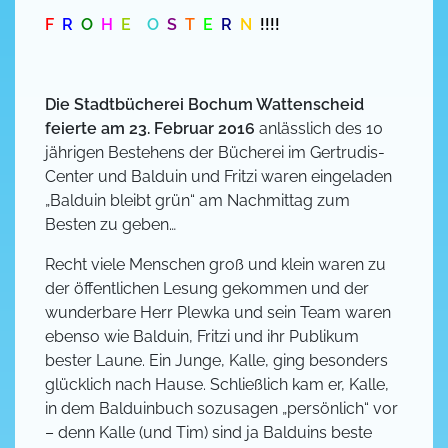
F
R
O
H
E
O
S
T
E
R
N
!!!!
Die Stadtbücherei Bochum Wattenscheid
feierte am 23. Februar 2016
anlässlich des 10
jährigen Bestehens der Bücherei im Gertrudis-
Center und Balduin und Fritzi waren eingeladen
„Balduin bleibt grün“ am Nachmittag zum
Besten zu geben…
Recht viele Menschen groß und klein waren zu
der öffentlichen Lesung gekommen und der
wunderbare Herr Plewka und sein Team waren
ebenso wie Balduin, Fritzi und ihr Publikum
bester Laune. Ein Junge, Kalle, ging besonders
glücklich nach Hause. Schließlich kam er, Kalle,
in dem Balduinbuch sozusagen „persönlich“ vor
– denn Kalle (und Tim) sind ja Balduins beste