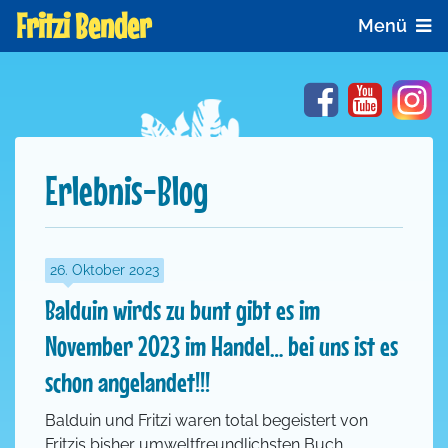
Fritzi Bender
Menü
Facebook
YouTube
In
Erlebnis-Blog
26. Oktober 2023
Balduin wirds zu bunt gibt es im
November 2023 im Handel… bei uns ist es
schon angelandet!!!
Balduin und Fritzi waren total begeistert von
Fritzis bisher umweltfreundlichsten Buch…